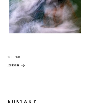
Beitragsnavigation
Nächster
WEITER
Beitrag
Reisen
KONTAKT