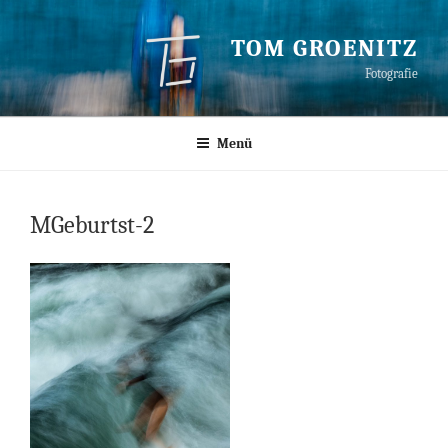
Zum
Inhalt
TOM GROENITZ
springen
Fotografie
Menü
MGeburtst-2