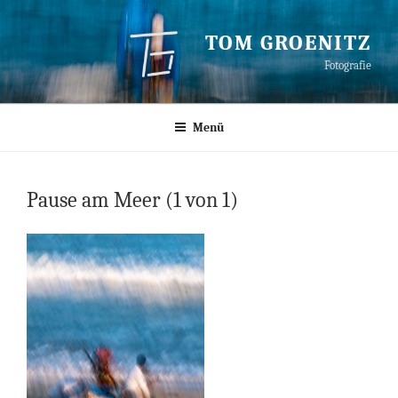
Zum
Inhalt
TOM GROENITZ
springen
Fotografie
Menü
Pause am Meer (1 von 1)