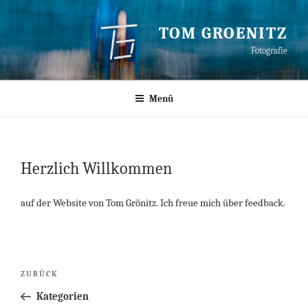
Zum
Inhalt
TOM GROENITZ
springen
Fotografie
Menü
VERÖFFENTLICHT
AM
Herzlich Willkommen
auf der Website von Tom Grönitz. Ich freue mich über feedback.
Beitragsnavigation
Vorheriger
ZURÜCK
Beitrag
Kategorien