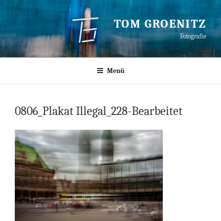
Zum
Inhalt
TOM GROENITZ
springen
Fotografie
Menü
0806_Plakat Illegal_228-Bearbeitet