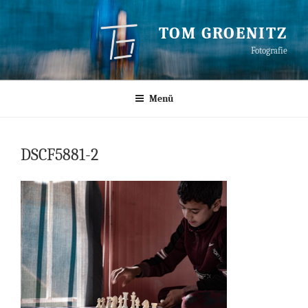
Zum
Inhalt
TOM GROENITZ
springen
Fotografie
Menü
DSCF5881-2